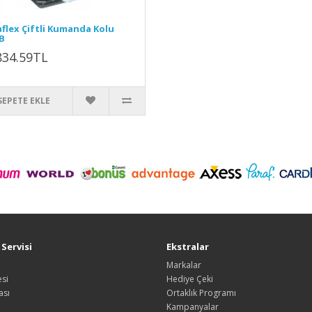
aflex Çiftli Kumanda Kolu
B
834.59TL
SEPETE EKLE
Servisi
Ekstralar
Markalar
si
Hediye Çeki
ası
Ortaklık Programı
Kampanyalar