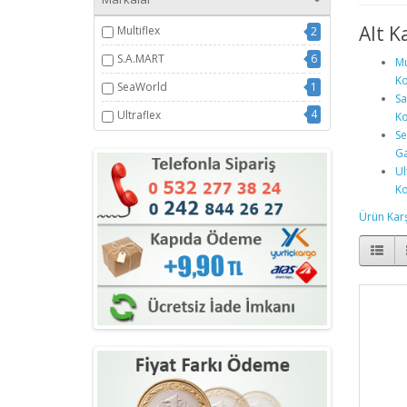
Alt K
Multiflex
2
S.A.MART
6
Mu
Ko
SeaWorld
1
Sa
4
Ultraflex
Ko
Se
Ga
Ul
Ko
Ürün Karşı