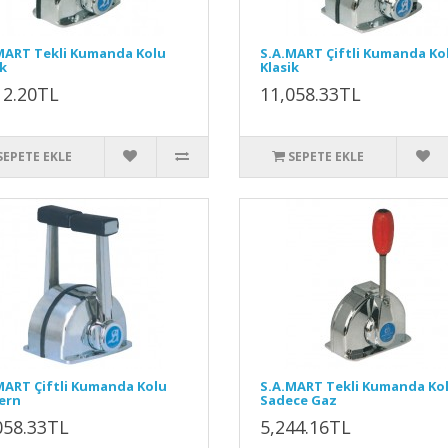
MART Tekli Kumanda Kolu
S.A.MART Çiftli Kumanda Ko
k
Klasik
12.20TL
11,058.33TL
SEPETE EKLE
SEPETE EKLE
MART Çiftli Kumanda Kolu
S.A.MART Tekli Kumanda Ko
ern
Sadece Gaz
058.33TL
5,244.16TL