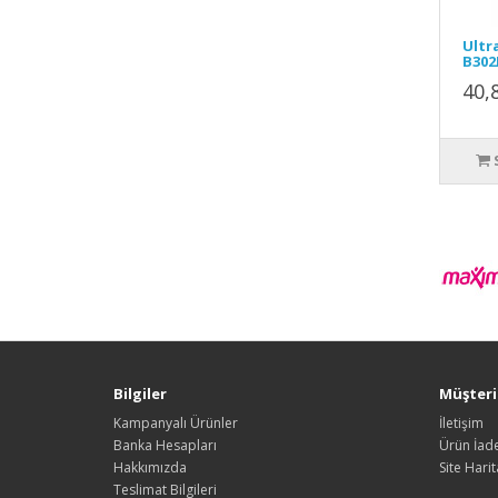
Ultr
B302
40,
Bilgiler
Müşteri 
Kampanyalı Ürünler
İletişim
Banka Hesapları
Ürün İade
Hakkımızda
Site Harit
Teslimat Bilgileri