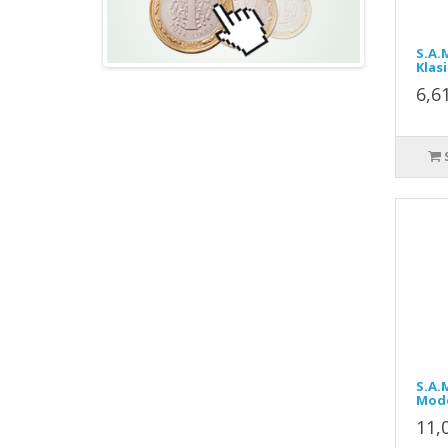
S.A.
Klasi
6,6
S.A.
Mod
11,