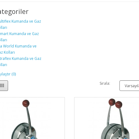
ategoriler
ltiflex Kumanda ve Gaz
lları
mart Kumanda ve Gaz
lları
a World Kumanda ve
z Kolları
traflex Kumanda ve Gaz
lları
laştır (0)
Sırala: