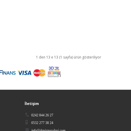
1 den 13 e 13 (1 sayfa) ürün gösteriliyor
İletişim
0242 844 26 27
0532 277 38 24
info@denizpusulasi.com