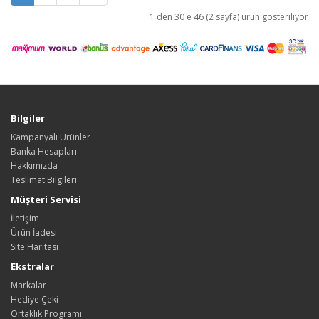
1 den 30 e 46 (2 sayfa) ürün gösteriliyor
Bilgiler
Kampanyalı Ürünler
Banka Hesapları
Hakkımızda
Teslimat Bilgileri
Müşteri Servisi
İletişim
Ürün İadesi
Site Haritası
Ekstralar
Markalar
Hediye Çeki
Ortaklık Programı