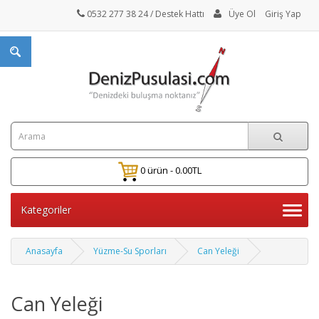
0532 277 38 24
/ Destek Hattı
Üye Ol
Giriş Yap
0 ürün - 0.00TL
Kategoriler
Anasayfa
Yüzme-Su Sporları
Can Yeleği
Can Yeleği