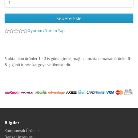
Sepete Ekle
0 yorum
/
Yorum Yap
Stokta olan ürünler
1 - 2
iş günü içinde, mağazamızda olmayan ürünler
3 -
5
iş günü içinde kargoya verilmektedir.
Bilgiler
Kampanyalı Ürünler
Banka Hesapları