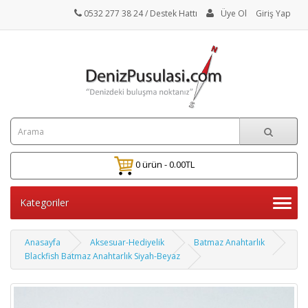
0532 277 38 24
/ Destek Hattı
Üye Ol
Giriş Yap
0 ürün - 0.00TL
Kategoriler
Anasayfa
Aksesuar-Hediyelik
Batmaz Anahtarlık
Blackfish Batmaz Anahtarlık Siyah-Beyaz