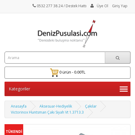
0532 277 38 24
/ Destek Hattı
Üye Ol
Giriş Yap
0 ürün - 0.00TL
Kategoriler
Anasayfa
Aksesuar-Hediyelik
Çakılar
Victorinox Huntsman Çakı Siyah Vt 1.3713.3
TÜKENDİ