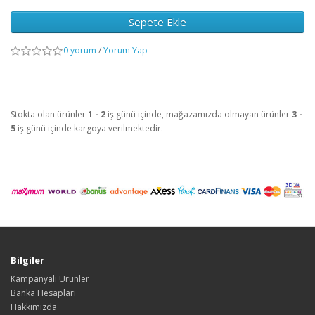
Sepete Ekle
0 yorum
/
Yorum Yap
Stokta olan ürünler
1 - 2
iş günü içinde, mağazamızda olmayan ürünler
3 -
5
iş günü içinde kargoya verilmektedir.
Bilgiler
Kampanyalı Ürünler
Banka Hesapları
Hakkımızda