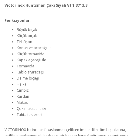
Victorinox Huntsman Çakı Siyah Vt 1.3713.3:
Fonksiyonlar
:
Büyük bıçak
Küçük bıçak
Tirbüşon
Konserve açacağı ile
Küçük tornavida
Kapak açacağı ile
Tornavida
Kablo sıyıracağı
Delme bıçağı
Halka
Cımbız
Kürdan
Makas
Çok maksatlı askı
Tahta testeresi
VICTORINOX birinci sınıf paslanmaz çelikten imal edilin tüm bıçaklarına,
işcilik ve malzemedeki herhangi bir hasara karşı ömür boyu garanti verir.