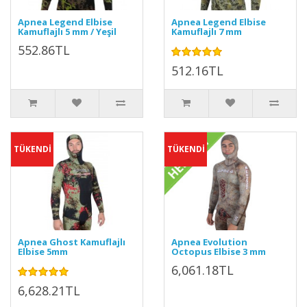
Apnea Legend Elbise
Apnea Legend Elbise
Kamuflajlı 5 mm / Yeşil
Kamuflajlı 7 mm
552.86TL
512.16TL
TÜKENDİ
TÜKENDİ
Apnea Ghost Kamuflajlı
Apnea Evolution
Elbise 5mm
Octopus Elbise 3 mm
6,061.18TL
6,628.21TL