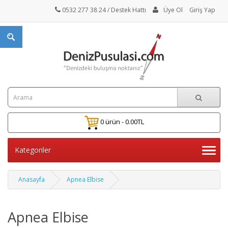
0532 277 38 24
/ Destek Hattı
Üye Ol
Giriş Yap
0 ürün - 0.00TL
Kategoriler
Anasayfa
Apnea Elbise
Apnea Elbise