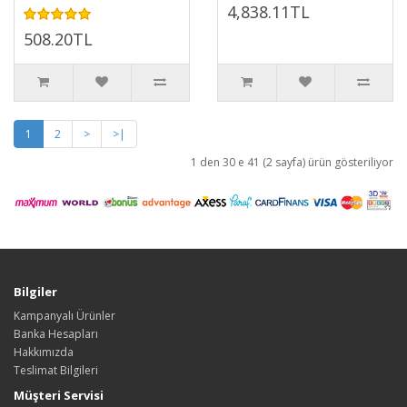
4,838.11TL
508.20TL
1
2
>
>|
1 den 30 e 41 (2 sayfa) ürün gösteriliyor
Bilgiler
Kampanyalı Ürünler
Banka Hesapları
Hakkımızda
Teslimat Bilgileri
Müşteri Servisi