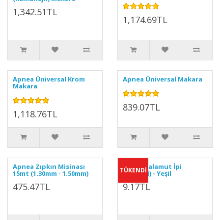
1,342.51TL
1,174.69TL
Apnea Üniversal Krom
Apnea Üniversal Makara
Makara
839.07TL
1,118.76TL
Apnea Zıpkın Misinası
Kevlar Palamut İpi
TÜKENDİ
15mt (1.30mm - 1.50mm)
(Metreli) - Yeşil
475.47TL
9.17TL