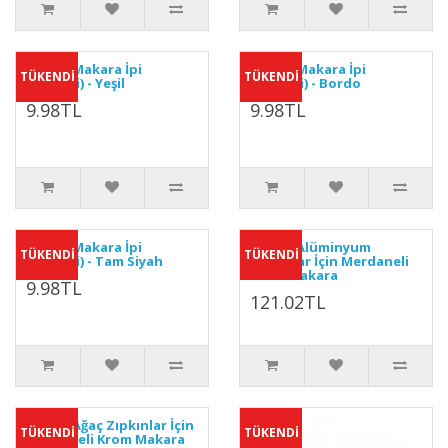
Zıpkın Makara İpi
Zıpkın Makara İpi
TÜKENDİ
TÜKENDİ
(Metreli) - Yeşil
(Metreli) - Bordo
9.98TL
9.98TL
Zıpkın Makara İpi
Apnea Alüminyum
TÜKENDİ
TÜKENDİ
(Metreli) - Tam Siyah
Zıpkınlar İçin Merdaneli
Krom Makara
9.98TL
121.02TL
Apnea Ağaç Zıpkınlar İçin
TÜKENDİ
TÜKENDİ
Merdaneli Krom Makara