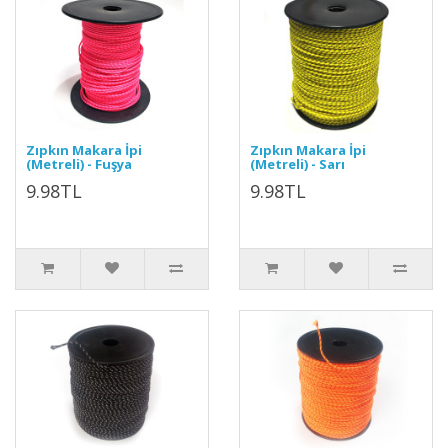
Zıpkın Makara İpi
Zıpkın Makara İpi
(Metreli) - Fuşya
(Metreli) - Sarı
9.98TL
9.98TL