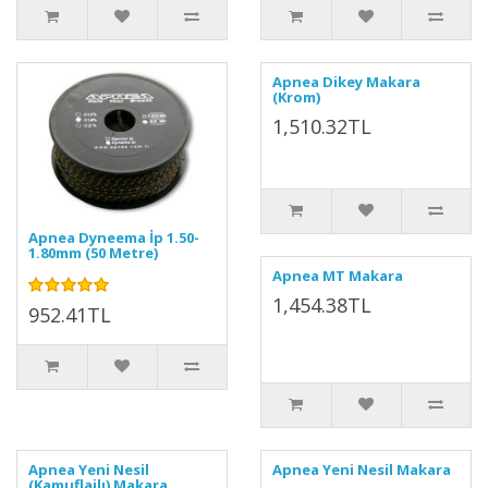
Apnea Dikey Makara
(Krom)
1,510.32TL
Apnea Dyneema İp 1.50-
1.80mm (50 Metre)
Apnea MT Makara
1,454.38TL
952.41TL
Apnea Yeni Nesil
Apnea Yeni Nesil Makara
(Kamuflajlı) Makara