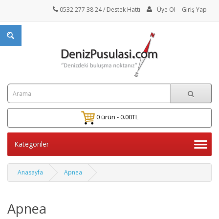
0532 277 38 24
/ Destek Hattı
Üye Ol
Giriş Yap
0 ürün - 0.00TL
Kategoriler
Anasayfa
Apnea
Apnea