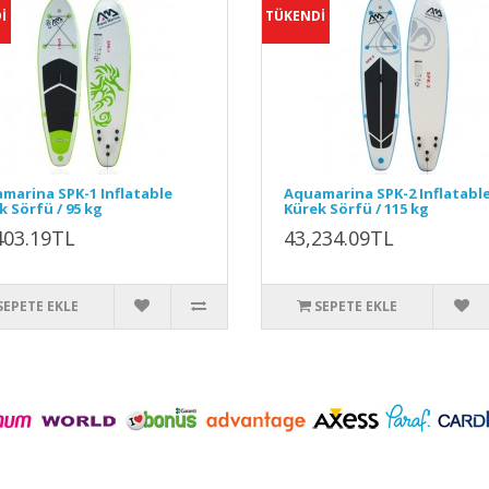
İ
TÜKENDİ
marina SPK-1 Inflatable
Aquamarina SPK-2 Inflatabl
k Sörfü / 95 kg
Kürek Sörfü / 115 kg
403.19TL
43,234.09TL
SEPETE EKLE
SEPETE EKLE