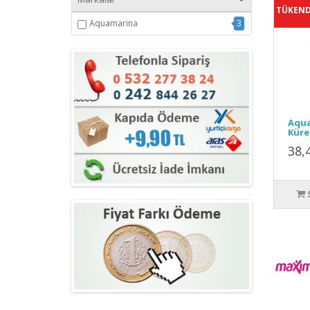
TÜKEND
Aquamarina
3
Aqua
Küre
38,