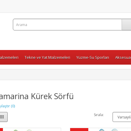
Malzemeleri
Tekne ve Yat Malzemeleri
Yüzme-Su Sporları
Aksesuar
amarina Kürek Sörfü
laştır (0)
Sırala: