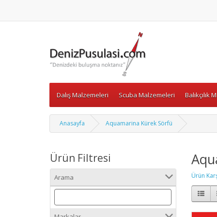
Dalış Malzemeleri
Scuba Malzemeleri
Balıkçılık 
Anasayfa
Aquamarina Kürek Sörfü
Aqu
Ürün Filtresi
Ürün Karşı
Arama
Markalar