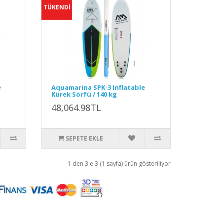
TÜKENDİ
e
Aquamarina SPK-3 Inflatable
Kürek Sörfü / 140 kg
48,064.98TL
SEPETE EKLE
1 den 3 e 3 (1 sayfa) ürün gösteriliyor