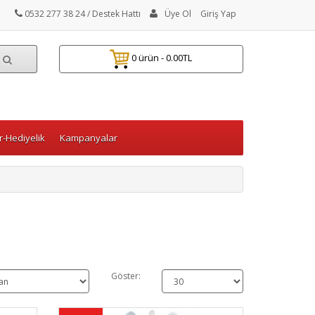
0532 277 38 24
/ Destek Hattı
Üye Ol
Giriş Yap
0 ürün - 0.00TL
-Hediyelik
Kampanyalar
Göster: