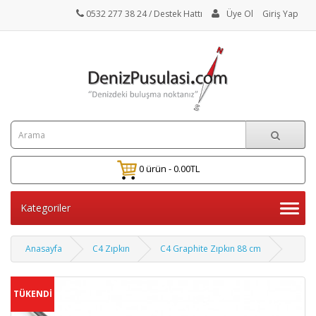
0532 277 38 24
/ Destek Hattı
Üye Ol
Giriş Yap
0 ürün - 0.00TL
Kategoriler
Anasayfa
C4 Zıpkın
C4 Graphite Zıpkın 88 cm
TÜKENDİ