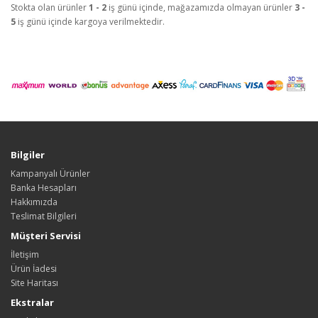
Stokta olan ürünler
1 - 2
iş günü içinde, mağazamızda olmayan ürünler
3 -
5
iş günü içinde kargoya verilmektedir.
Bilgiler
Kampanyalı Ürünler
Banka Hesapları
Hakkımızda
Teslimat Bilgileri
Müşteri Servisi
İletişim
Ürün İadesi
Site Haritası
Ekstralar