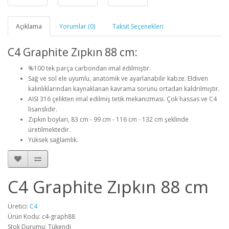
Açıklama
Yorumlar (0)
Taksit Seçenekleri
C4 Graphite Zıpkın 88 cm:
%100 tek parça carbondan imal edilmiştir.
Sağ ve sol ele uyumlu, anatomik ve ayarlanabilir kabze. Eldiven
kalınlıklarından kaynaklanan kavrama sorunu ortadan kaldrılmıştır.
AISI 316 çelikten imal edilmiş tetik mekanizması. Çok hassas ve C4
lisanslıdır.
Zıpkın boyları,
83 cm
- 99 cm -
116 cm -
132 cm şeklinde
üretilmektedir.
Yüksek sağlamlık.
C4 Graphite Zıpkın 88 cm
Üretici:
C4
Ürün Kodu: c4-graph88
Stok Durumu: Tükendi