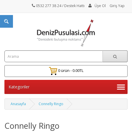
0532 277 38 24
/ Destek Hattı
Üye Ol
Giriş Yap
0 ürün - 0.00TL
Kategoriler
Anasayfa
Connelly Ringo
Connelly Ringo