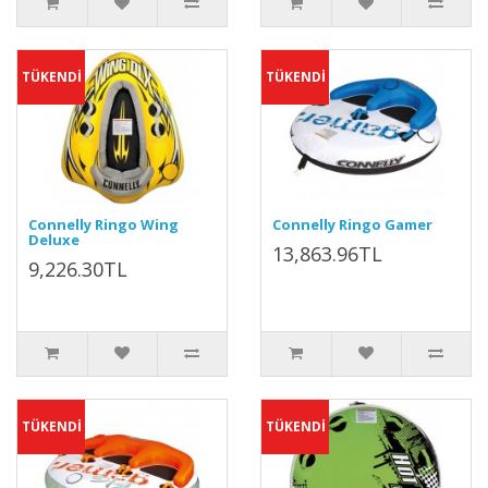
TÜKENDİ
TÜKENDİ
Connelly Ringo Wing
Connelly Ringo Gamer
Deluxe
13,863.96TL
9,226.30TL
TÜKENDİ
TÜKENDİ