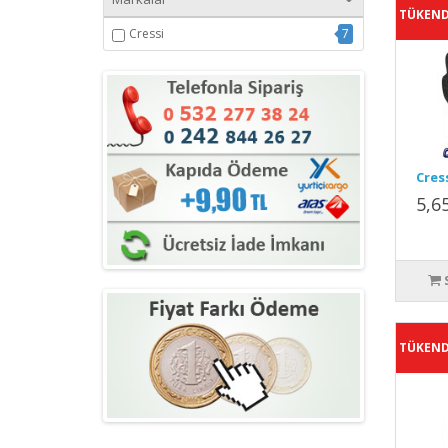
TÜKEND
Cressi
7
Cres
5,6
TÜKEND