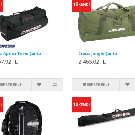
İ
TÜKENDİ
si Apnea Team Çanta
Cressi Jungle Çanta
57.92TL
2,465.02TL
SEPETE EKLE
SEPETE EKLE
İ
TÜKENDİ