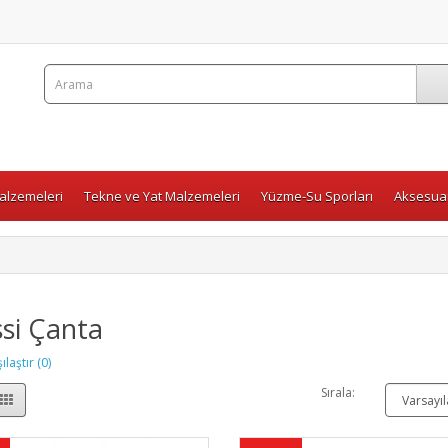
Malzemeleri
Tekne ve Yat Malzemeleri
Yüzme-Su Sporları
Aksesuar
si Çanta
laştır (0)
Sırala: