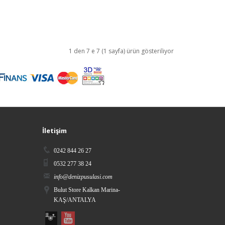
1 den 7 e 7 (1 sayfa) ürün gösteriliyor
İletişim
0242 844 26 27
0532 277 38 24
info@denizpusulasi.com
Bulut Store Kalkan Marina-
KAŞ/ANTALYA