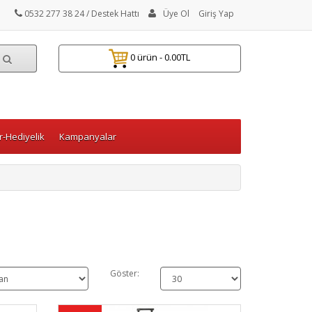
0532 277 38 24
/ Destek Hattı
Üye Ol
Giriş Yap
0 ürün - 0.00TL
-Hediyelik
Kampanyalar
Göster: