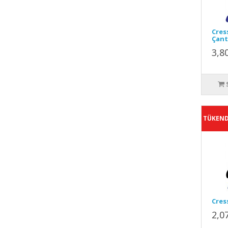
Cres
Çant
3,8
TÜKEND
Cres
2,0