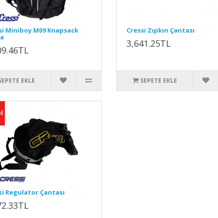
si Miniboy M09 Knapsack
Cressi Zıpkın Çantası
a
3,641.25TL
09.46TL
SEPETE EKLE
SEPETE EKLE
İ
si Regulator Çantası
72.33TL