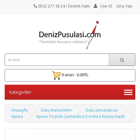
0532 277 38 24
/ Destek Hattı
Üye Ol
Giriş Yap
0 ürün - 0.00TL
Kategoriler
Anasayfa
Dalış Malzemeleri
Dalış Şamandırası
Apnea
Apnea Torpido Şamandıra (Cordura Kumaş Kaplı)