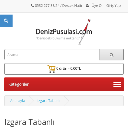
0532 277 38 24
/ Destek Hattı
Üye Ol
Giriş Yap
0 ürün - 0.00TL
Kategoriler
Anasayfa
Izgara Tabanlı
Izgara Tabanlı