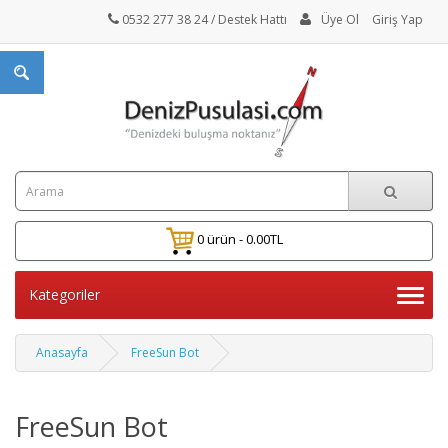
0532 277 38 24
/ Destek Hattı
Üye Ol
Giriş Yap
0 ürün - 0.00TL
Kategoriler
Anasayfa
FreeSun Bot
FreeSun Bot