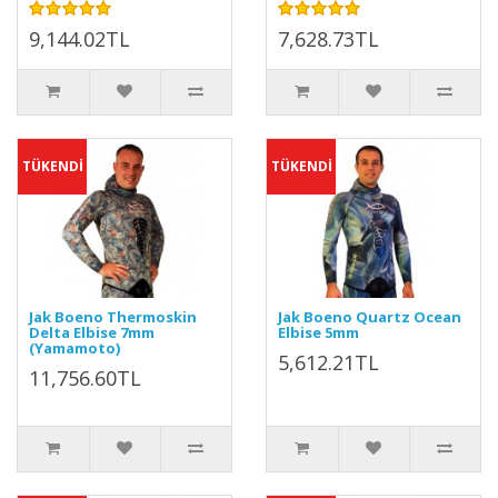
9,144.02TL
7,628.73TL
TÜKENDİ
TÜKENDİ
Jak Boeno Thermoskin
Jak Boeno Quartz Ocean
Delta Elbise 7mm
Elbise 5mm
(Yamamoto)
5,612.21TL
11,756.60TL