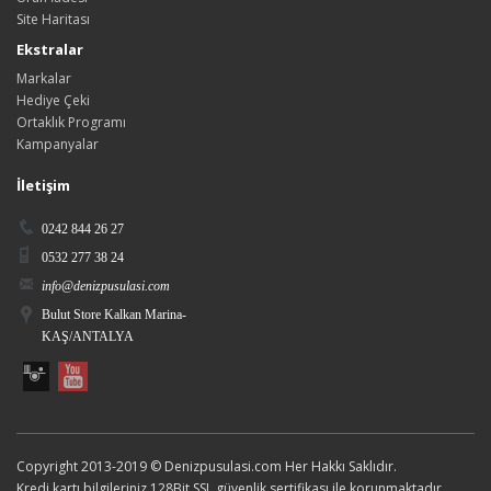
Site Haritası
Ekstralar
Markalar
Hediye Çeki
Ortaklık Programı
Kampanyalar
İletişim
0242 844 26 27
0532 277 38 24
info@denizpusulasi.com
Bulut Store Kalkan Marina-
KAŞ/ANTALYA
Copyright 2013-2019 © Denizpusulasi.com Her Hakkı Saklıdır.
Kredi kartı bilgileriniz 128Bit SSL güvenlik sertifikası ile korunmaktadır.