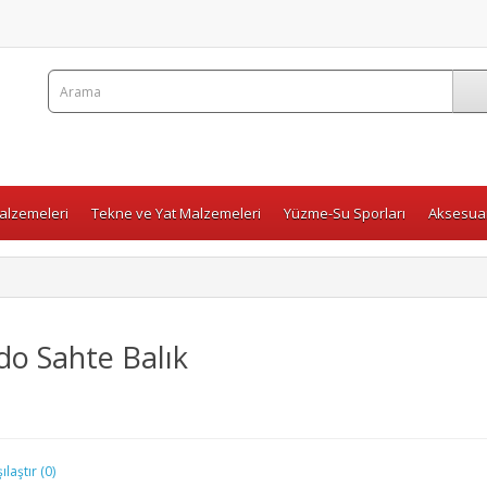
Malzemeleri
Tekne ve Yat Malzemeleri
Yüzme-Su Sporları
Aksesuar
o Sahte Balık
laştır (0)