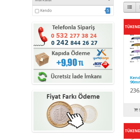
Kendo
5
TÜKEND
Kend
90mm
236
TÜKEND