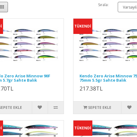
Sırala:
İ
TÜKENDİ
o Zero Arise Minnow 90F
Kendo Zero Arise Minnow 7
 5.7gr Sahte Balık
75mm 5.5gr Sahte Balık
.70TL
217.38TL
SEPETE EKLE
SEPETE EKLE
İ
TÜKENDİ