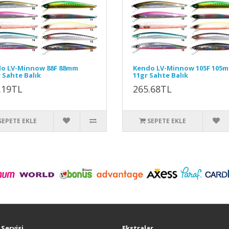
o LV-Minnow 88F 88mm
Kendo LV-Minnow 105F 105
r Sahte Balık
11gr Sahte Balık
.19TL
265.68TL
SEPETE EKLE
SEPETE EKLE
Servisi
Ekstralar