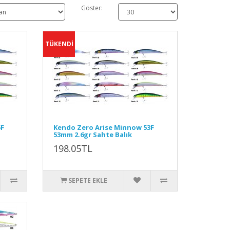
Göster:
TÜKENDİ
5F
Kendo Zero Arise Minnow 53F
53mm 2.6gr Sahte Balık
198.05TL
SEPETE EKLE