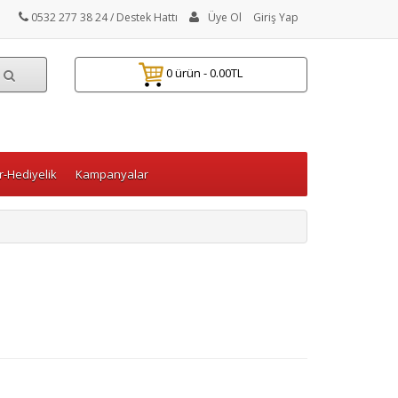
0532 277 38 24
/ Destek Hattı
Üye Ol
Giriş Yap
0 ürün - 0.00TL
-Hediyelik
Kampanyalar