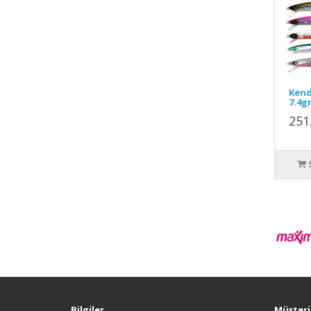
Kend
7.4g
251
Bilgiler
Müşteri 