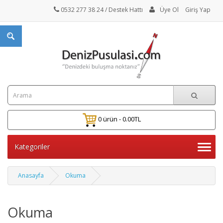
0532 277 38 24
/ Destek Hattı
Üye Ol
Giriş Yap
0 ürün - 0.00TL
Kategoriler
Anasayfa
Okuma
Okuma