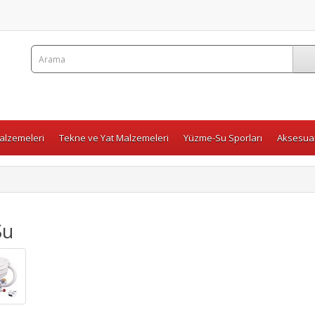
Malzemeleri
Tekne ve Yat Malzemeleri
Yüzme-Su Sporları
Aksesuar
Su