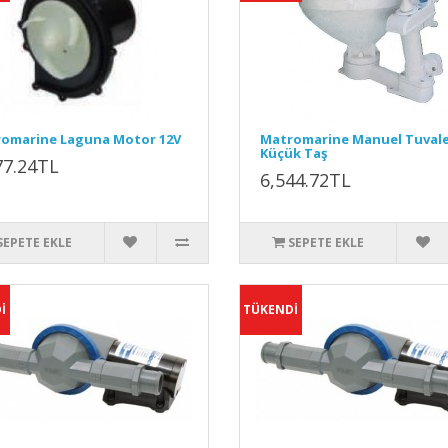
omarine Laguna Motor 12V
Matromarine Manuel Tuvale
Küçük Taş
77.24TL
6,544.72TL
SEPETE EKLE
SEPETE EKLE
İ
TÜKENDİ