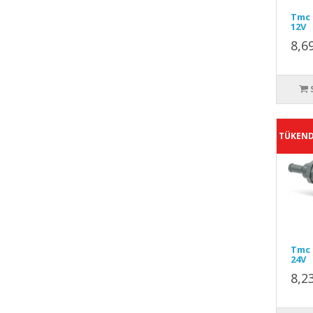
Tmc 
12V
8,6
TÜKEND
Tmc 
24V
8,2