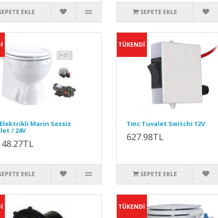
SEPETE EKLE
SEPETE EKLE
İ
TÜKENDİ
Elektrikli Marin Sessiz
Tmc Tuvalet Switchi 12V
let / 24V
627.98TL
148.27TL
SEPETE EKLE
SEPETE EKLE
İ
TÜKENDİ