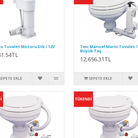
lo Tuvalet Motoru Dik / 12V
Tmc Manuel Marin Tuvalet /
Büyük Taş
31.54TL
12,656.31TL
SEPETE EKLE
SEPETE EKLE
İ
TÜKENDİ