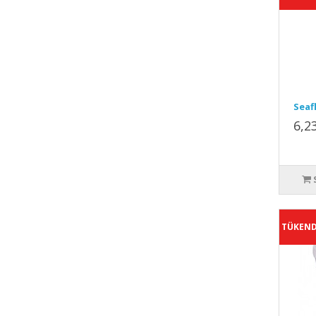
Seaf
6,2
TÜKEND