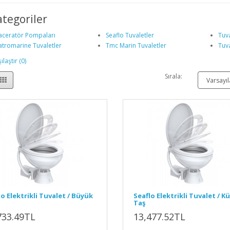
ategoriler
ceratör Pompaları
Seaflo Tuvaletler
Tuv
tromarine Tuvaletler
Tmc Marin Tuvaletler
Tuv
laştır (0)
Sırala:
o Elektrikli Tuvalet / Büyük
Seaflo Elektrikli Tuvalet / K
Taş
733.49TL
13,477.52TL