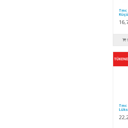
Tmc 
Küçü
16,
TÜKEND
Tmc 
Lüks 
22,