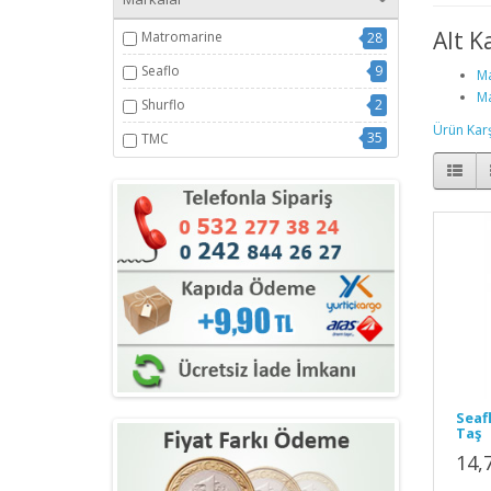
Alt K
Matromarine
28
Seaflo
9
Ma
Ma
Shurflo
2
Ürün Karşı
35
TMC
Seafl
Taş
14,