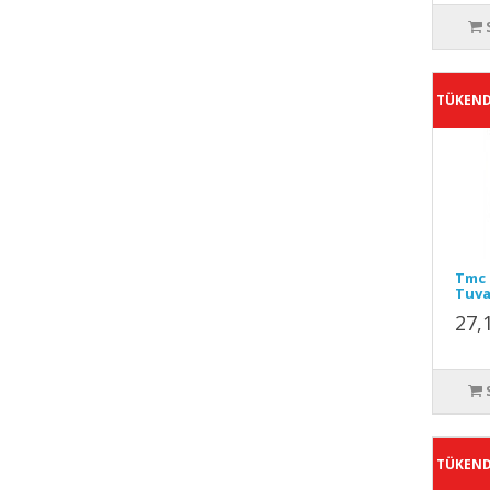
TÜKEND
Tmc 
Tuva
27,
TÜKEND