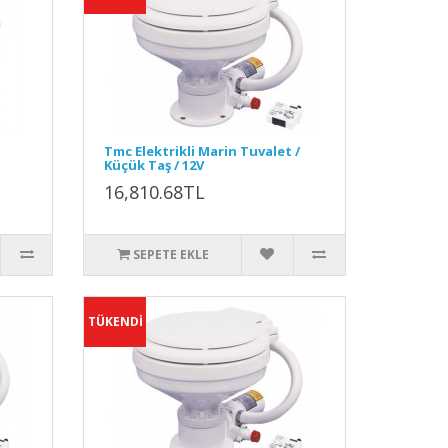
Tmc Elektrikli Marin Tuvalet /
Küçük Taş / 12V
16,810.68TL
SEPETE EKLE
TÜKENDİ