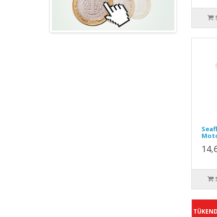
Seaf
Moto
14,
TÜKEND