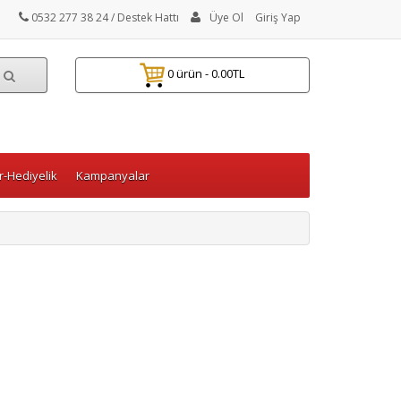
0532 277 38 24
/ Destek Hattı
Üye Ol
Giriş Yap
0 ürün - 0.00TL
-Hediyelik
Kampanyalar