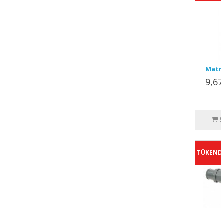
Matr
9,6
TÜKEND