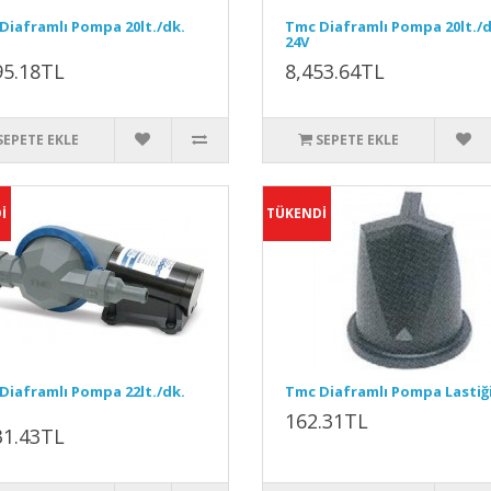
Diaframlı Pompa 20lt./dk.
Tmc Diaframlı Pompa 20lt./d
24V
95.18TL
8,453.64TL
SEPETE EKLE
SEPETE EKLE
İ
TÜKENDİ
Diaframlı Pompa 22lt./dk.
Tmc Diaframlı Pompa Lastiğ
162.31TL
31.43TL