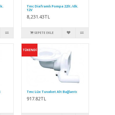
k.
Tmc Diaframlı Pompa 22lt./dk.
12V
8,231.43TL
SEPETE EKLE
TÜKENDİ
i
Tmc Lüx Tuvaket Alt Bağlantı
917.82TL