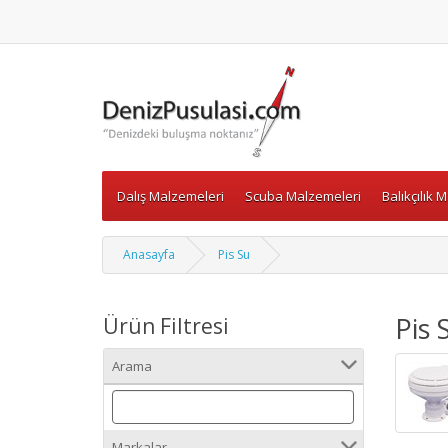
Dalış Malzemeleri
Scuba Malzemeleri
Balıkçılık 
Anasayfa
Pis Su
Pis 
Ürün Filtresi
Arama
Markalar