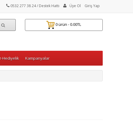
0532 277 38 24
/ Destek Hattı
Üye Ol
Giriş Yap
0 ürün - 0.00TL
-Hediyelik
Kampanyalar