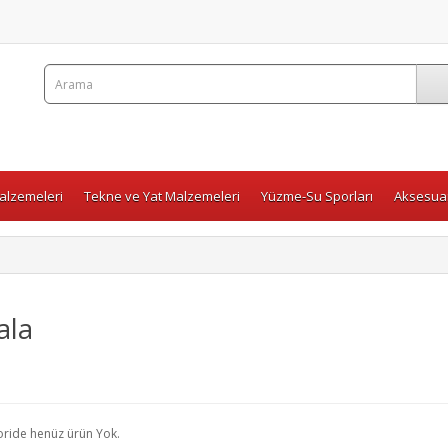
Malzemeleri
Tekne ve Yat Malzemeleri
Yüzme-Su Sporları
Aksesuar
ala
oride henüz ürün Yok.