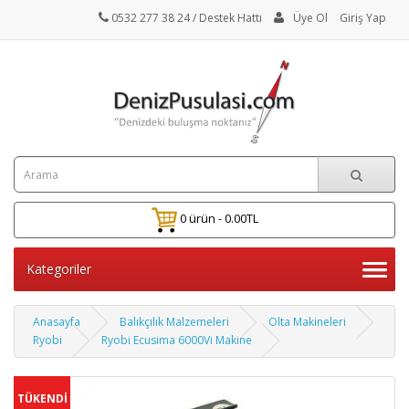
0532 277 38 24
/ Destek Hattı
Üye Ol
Giriş Yap
0 ürün - 0.00TL
Kategoriler
Anasayfa
Balıkçılık Malzemeleri
Olta Makineleri
Ryobi
Ryobi Ecusima 6000Vi Makine
TÜKENDİ