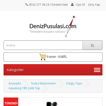
0532 277 38 24
/ Destek Hattı
Üye Ol
Giriş Yap
0 ürün - 0.00TL
Kategoriler
Anasayfa
Scuba Malzemeleri
Dalgıç Tüpü
Aqualung 18lt Çelik Tüp
TÜKENDİ