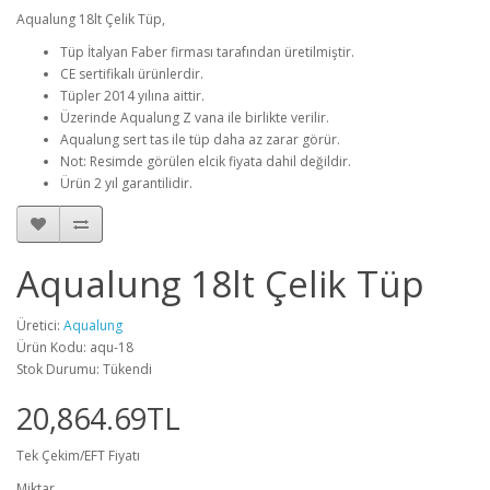
Aqualung 18lt Çelik Tüp,
Tüp İtalyan Faber firması tarafından üretilmiştir.
CE sertifikalı ürünlerdir.
Tüpler 2014 yılına aittir.
Üzerinde Aqualung Z vana ile birlikte verilir.
Aqualung sert tas ile tüp daha az zarar görür.
Not: Resimde görülen elcik fiyata dahil değildir.
Ürün 2 yıl garantilidir.
Aqualung 18lt Çelik Tüp
Üretici:
Aqualung
Ürün Kodu: aqu-18
Stok Durumu: Tükendi
20,864.69TL
Tek Çekim/EFT Fiyatı
Miktar