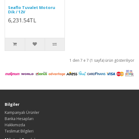
Seaflo Tuvalet Motoru
Dik / 12V
6,231.54TL
1 den 7 e 7 (1 sayfa) ürün gösteriliyor
Bilgiler
Kampanyalı Ürünler
Banka Hesapları
Hakkımızda
Teslimat Bilgileri