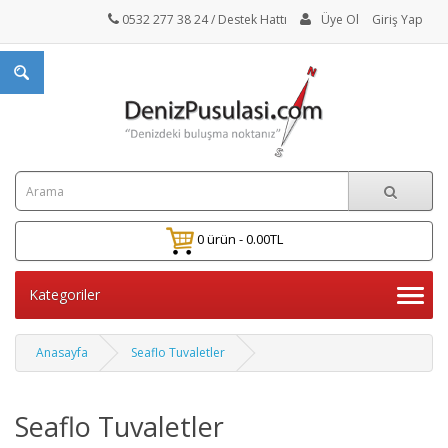
0532 277 38 24
/ Destek Hattı
Üye Ol
Giriş Yap
0 ürün - 0.00TL
Kategoriler
Anasayfa
Seaflo Tuvaletler
Seaflo Tuvaletler