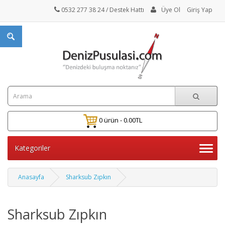
0532 277 38 24
/ Destek Hattı
Üye Ol
Giriş Yap
0 ürün - 0.00TL
Kategoriler
Anasayfa
Sharksub Zıpkın
Sharksub Zıpkın