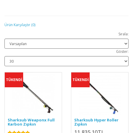
Ürün Karşılaştır (0)
Sırala:
Göster:
TÜKENDİ
TÜKENDİ
Sharksub Weaponx Full
Sharksub Hyper Roller
Karbon Zıpkın
Zıpkın
11,835.10TL