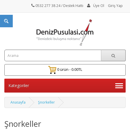
0532 277 38 24
/ Destek Hattı
Üye Ol
Giriş Yap
0 ürün - 0.00TL
Kategoriler
Anasayfa
Şnorkeller
Şnorkeller