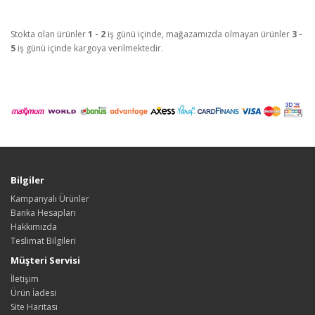
Stokta olan ürünler
1 - 2
iş günü içinde, mağazamızda olmayan ürünler
3 -
5
iş günü içinde kargoya verilmektedir.
Bilgiler
Kampanyalı Ürünler
Banka Hesapları
Hakkımızda
Teslimat Bilgileri
Müşteri Servisi
İletişim
Ürün İadesi
Site Haritası