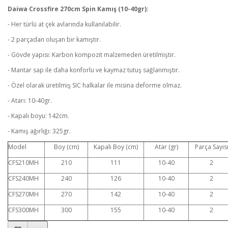
Daiwa Crossfire 270cm Spin Kamış (10-40gr):
- Her türlü at çek avlarında kullanılabilir.
- 2 parçadan oluşan bir kamıştır.
- Gövde yapısı: Karbon kompozit malzemeden üretilmiştir.
- Mantar sap ile daha konforlu ve kaymaz tutuş sağlanmıştır.
- Özel olarak üretilmiş SIC halkalar ile misina deforme olmaz.
- Atarı: 10-40gr.
- Kapalı boyu: 142cm.
- Kamış ağırlığı: 325gr.
Model
Boy (cm)
Kapalı Boy (cm)
Atar (gr)
Parça Sayıs
CFS210MH
210
111
10-40
2
CFS240MH
240
126
10-40
2
CFS270MH
270
142
10-40
2
CFS300MH
300
155
10-40
2