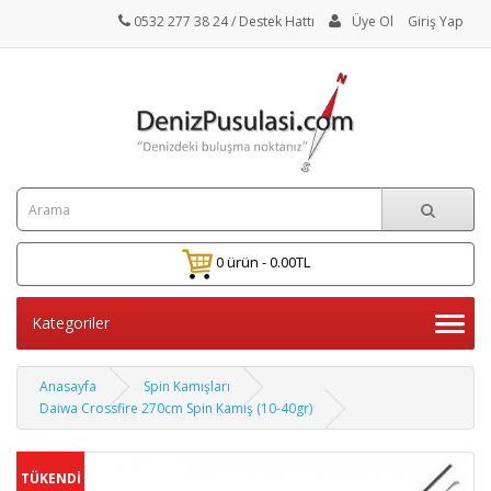
0532 277 38 24
/ Destek Hattı
Üye Ol
Giriş Yap
0 ürün - 0.00TL
Kategoriler
Anasayfa
Spin Kamışları
Daiwa Crossfire 270cm Spin Kamış (10-40gr)
TÜKENDİ