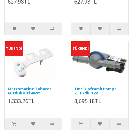
627.98TL
627.98TL
TÜKENDİ
TÜKENDİ
Matromarine Taharet
Tmc Diaframlı Pompa
Musluk Kiti 40cm
20lt./dk. 12V
1,333.26TL
8,695.18TL