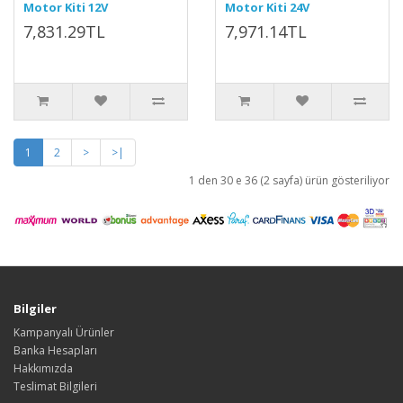
Motor Kiti 12V
Motor Kiti 24V
7,831.29TL
7,971.14TL
1
2
>
>|
1 den 30 e 36 (2 sayfa) ürün gösteriliyor
Bilgiler
Kampanyalı Ürünler
Banka Hesapları
Hakkımızda
Teslimat Bilgileri