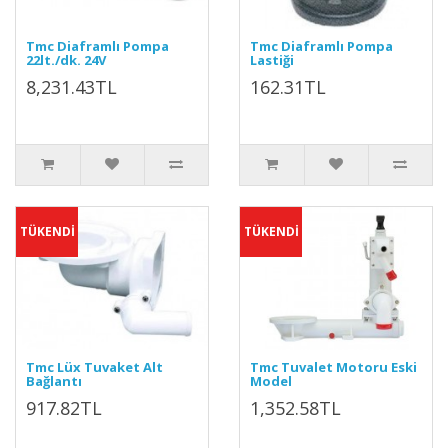
Tmc Diaframlı Pompa
Tmc Diaframlı Pompa
22lt./dk. 24V
Lastiği
8,231.43TL
162.31TL
TÜKENDİ
TÜKENDİ
Tmc Lüx Tuvaket Alt
Tmc Tuvalet Motoru Eski
Bağlantı
Model
917.82TL
1,352.58TL