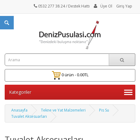
0532 277 38 24
/ Destek Hattı
Üye Ol
Giriş Yap
0 ürün - 0.00TL
Kategoriler
Anasayfa
Tekne ve Yat Malzemeleri
Pis Su
Tuvalet Aksesuarları
Tuvalet Aksesuarları