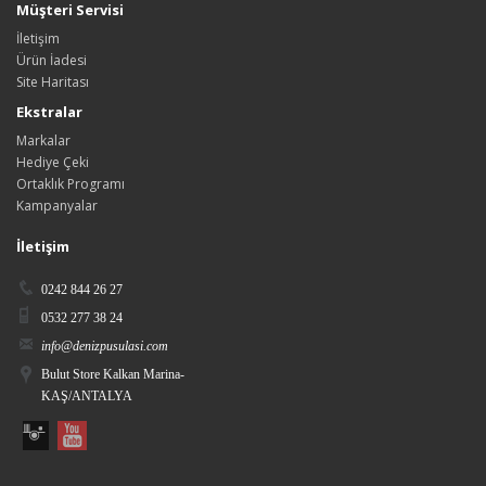
Müşteri Servisi
İletişim
Ürün İadesi
Site Haritası
Ekstralar
Markalar
Hediye Çeki
Ortaklık Programı
Kampanyalar
İletişim
0242 844 26 27
0532 277 38 24
info@denizpusulasi.com
Bulut Store Kalkan Marina-
KAŞ/ANTALYA