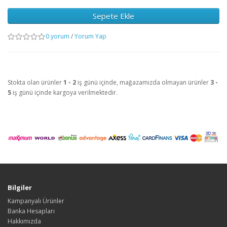
Sepete Ekle
0 yorum
/
Yorum Yap
Stokta olan ürünler
1 - 2
iş günü içinde, mağazamızda olmayan ürünler
3 -
5
iş günü içinde kargoya verilmektedir.
Bilgiler
Kampanyalı Ürünler
Banka Hesapları
Hakkımızda