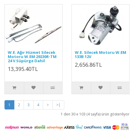
W.E. Ağır Hizmet Silecek
W.E. Silecek Motoru W.EM
Motoru W.EM 29230R-TM
133B 12V
24 V Süpürge Dahil
2,656.86TL
13,395.40TL
1
2
3
4
>
>|
1 den 30 e 103 (4 sayfa) ürün gösteriliyor