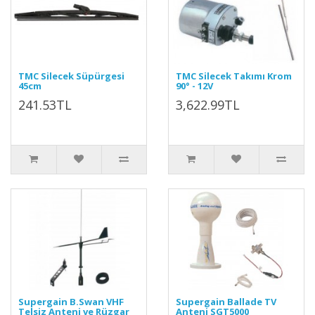
TMC Silecek Süpürgesi
TMC Silecek Takımı Krom
45cm
90° - 12V
241.53TL
3,622.99TL
Supergain B.Swan VHF
Supergain Ballade TV
Telsiz Anteni ve Rüzgar
Anteni SGT5000