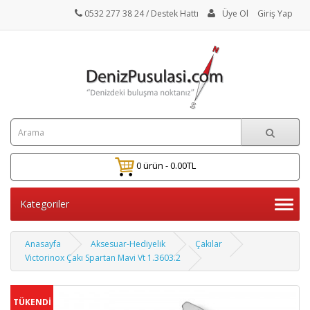
0532 277 38 24
/ Destek Hattı
Üye Ol
Giriş Yap
0 ürün - 0.00TL
Kategoriler
Anasayfa
Aksesuar-Hediyelik
Çakılar
Victorinox Çakı Spartan Mavi Vt 1.3603.2
TÜKENDİ