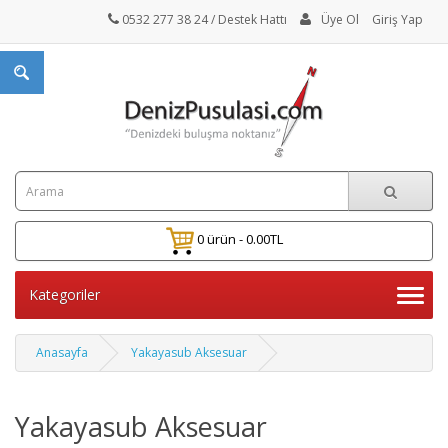
0532 277 38 24
/ Destek Hattı
Üye Ol
Giriş Yap
0 ürün - 0.00TL
Kategoriler
Anasayfa
Yakayasub Aksesuar
Yakayasub Aksesuar