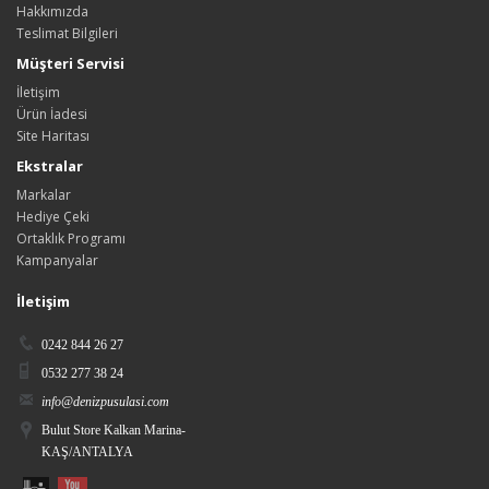
Hakkımızda
Teslimat Bilgileri
Müşteri Servisi
İletişim
Ürün İadesi
Site Haritası
Ekstralar
Markalar
Hediye Çeki
Ortaklık Programı
Kampanyalar
İletişim
0242 844 26 27
0532 277 38 24
info@denizpusulasi.com
Bulut Store Kalkan Marina-
KAŞ/ANTALYA