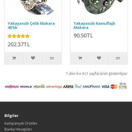
Yakayasub Çelik Makara
Yakayasub Kamuflajlı
40'lık
Makara
90.50TL
202.37TL
1 den 6 e 6 (1 sayfa) ürün gösteriliyor
Bilgiler
Kampanyalı Ürünler
Banka Hesapları