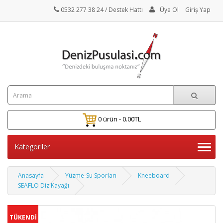
0532 277 38 24
/ Destek Hattı
Üye Ol
Giriş Yap
0 ürün - 0.00TL
Kategoriler
Anasayfa
Yüzme-Su Sporları
Kneeboard
SEAFLO Diz Kayağı
TÜKENDİ