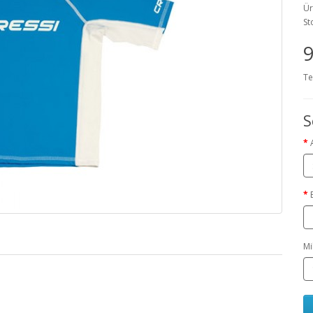
Ür
St
Te
S
Mi