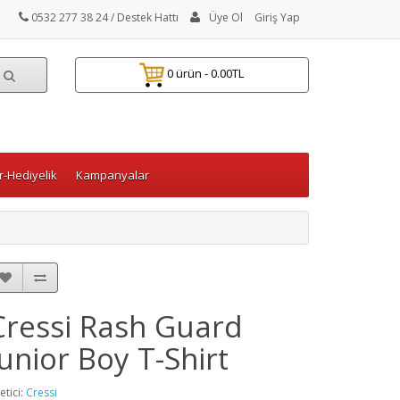
0532 277 38 24
/ Destek Hattı
Üye Ol
Giriş Yap
0 ürün - 0.00TL
-Hediyelik
Kampanyalar
Cressi Rash Guard
Junior Boy T-Shirt
etici:
Cressi