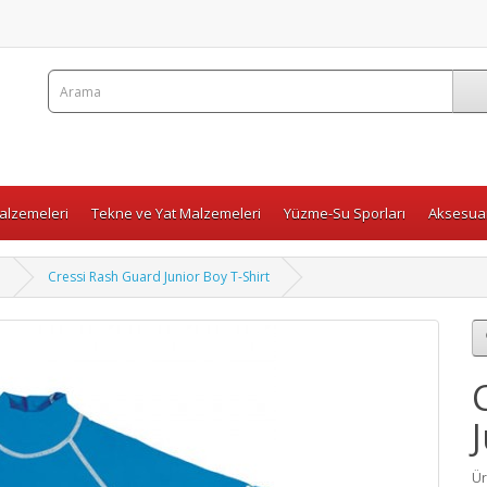
Malzemeleri
Tekne ve Yat Malzemeleri
Yüzme-Su Sporları
Aksesuar
i
Cressi Rash Guard Junior Boy T-Shirt
Ür