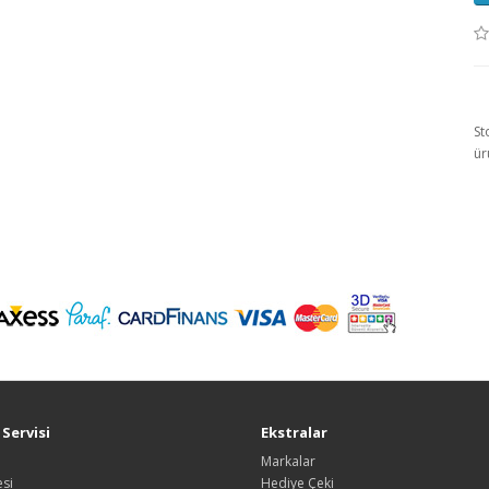
St
ür
Servisi
Ekstralar
Markalar
si
Hediye Çeki