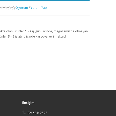
0 yorum
/
Yorum Yap
okta olan ürünler
1 - 2
iş günü içinde, mağazamızda olmayan
ünler
3 - 5
iş günü içinde kargoya verilmektedir.
İletişim
0242 844 26 27