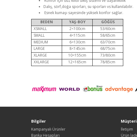
Konfor için düz kilitli dikiş sistemi ve dayanıklılık
Dalış, sörf,doğa sporları, su sporları vs kullanılabilir.
Esnek kumaşı sayesinde yüksek konfor sağlar.
BEDEN
YAŞ-BOY
GÖĞÜS
XSMALL
2<100cm
53/60cm
SMALL
4<115cm
58/65cm
MEDIUM
6<130cm
63/70cm
LARGE
8<145cm
68/75cm
XLARGE
10<155cm
73/80cm
XXLARGE
12<165cm
78/85cm
Bilgiler
Müşteri 
Kampanyalı Ürünler
İletişim
Banka Hesapları
Ürün İade