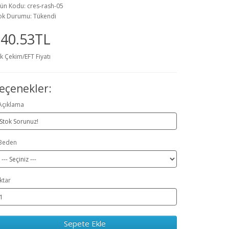
ün Kodu: cres-rash-05
ok Durumu: Tükendi
940.53TL
k Çekim/EFT Fiyatı
eçenekler:
Açıklama
Beden
ktar
Sepete Ekle